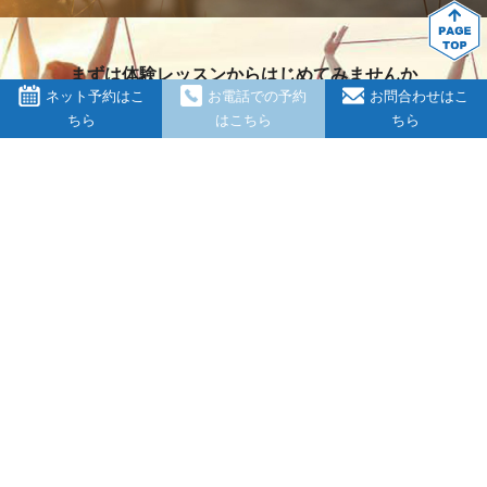
まずは体験レッスンからはじめてみませんか
ネット予約はこ
お電話での予約
お問合わせはこ
ちら
はこちら
ちら
080-5300-5800
HOME
初めての方へ
スタジオ案内
ピラティスって何？
インストラクター
お客様の声
料金案内
よくある質問
キャンペーン
ブログ
商品紹介
新着情報
レッスン内容の紹介